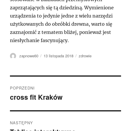
zaprzątających się tą dziedziną. Wymienione
urządzenia to jedynie jedne z wielu narzędzi
użytkowanych do obróbki drewna, warto się
zaznajomić z tematem bliżej, ponieważ jest
niesłychanie fascynujący.
Autor
Data
Kategorie
zapnowe60
13 listopada 2018
zdrowie
publikacji
Nawigacja
POPRZEDNI
wpisu
cross fit Kraków
Poprzedni
wpis:
NASTĘPNY