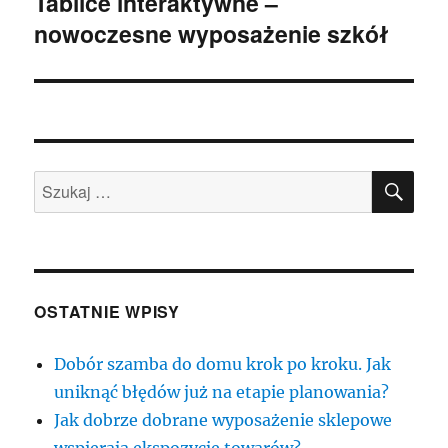
Tablice interaktywne –
Następny
nowoczesne wyposażenie szkół
wpis:
SZU
Szukaj:
OSTATNIE WPISY
Dobór szamba do domu krok po kroku. Jak
uniknąć błędów już na etapie planowania?
Jak dobrze dobrane wyposażenie sklepowe
wspierają ekspozycję towarów?