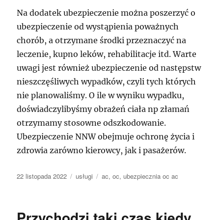
Na dodatek ubezpieczenie można poszerzyć o
ubezpieczenie od wystąpienia poważnych
chorób, a otrzymane środki przeznaczyć na
leczenie, kupno leków, rehabilitacje itd. Warte
uwagi jest również ubezpieczenie od następstw
nieszczęśliwych wypadków, czyli tych których
nie planowaliśmy. O ile w wyniku wypadku,
doświadczylibyśmy obrażeń ciała np złamań
otrzymamy stosowne odszkodowanie.
Ubezpieczenie NNW obejmuje ochronę życia i
zdrowia zarówno kierowcy, jak i pasażerów.
Data
Kategorie
Tagi
22 listopada 2022
usługi
ac
,
oc
,
ubezpiecznia oc ac
publikacji
Przychodzi taki czas kiedy