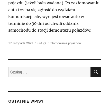
pojazdu (jeżeli była wydana). Po zezłomowaniu
auta trzeba się zgłosić do wydziału
komunikacji, aby wyrejestrować auto w
terminie do 30 dni od chwili oddania
samochodu do stacji demontażu pojazdów.
Data
Kategorie
Tagi
17 listopada 2022
usługi
złomowanie pojazdów
publikacji
SZU
Szukaj:
OSTATNIE WPISY