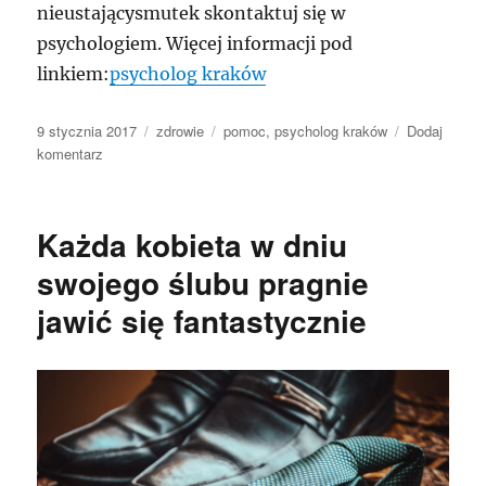
nieustającysmutek skontaktuj się w
psychologiem. Więcej informacji pod
linkiem:
psycholog kraków
Data
Kategorie
Tagi
9 stycznia 2017
zdrowie
pomoc
,
psycholog kraków
Dodaj
publikacji
do
komentarz
bezzwłoczna
leczenie
to
Każda kobieta w dniu
należyty
powrót
swojego ślubu pragnie
do
jawić się fantastycznie
formy
psychicznej.