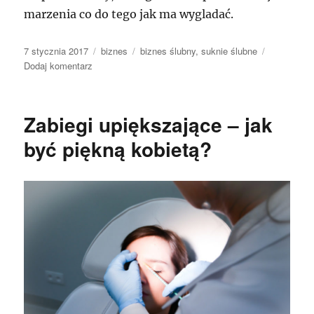
marzenia co do tego jak ma wygladać.
Data
Kategorie
Tagi
7 stycznia 2017
biznes
biznes ślubny
,
suknie ślubne
publikacji
do
Dodaj komentarz
Każda
kobieta
w
Zabiegi upiększające – jak
dniu
swojego
być piękną kobietą?
ślubu
pragnie
jawić
się
fantastycznie