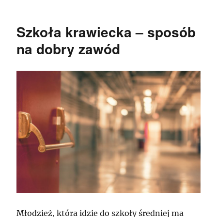
Nowoczesne
ogrodzenia
dla
Szkoła krawiecka – sposób
domu
ma
na dobry zawód
istotność
na
zabezpieczenie
Młodzież, która idzie do szkoły średniej ma