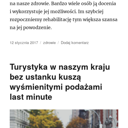
na nasze zdrowie. Bardzo wiele osób ją docenia
i wykorzystuje jej możliwości. Im szybciej
rozpoczniemy rehabilitację tym większa szansa
na jej powodzenie.
Data
Kategorie
do
12 stycznia 2017
zdrowie
Dodaj komentarz
publikacji
Rehabilitacja
to
aspekt
Turystyka w naszym kraju
medycyny,
jaka
bez ustanku kuszą
bardzo
wyśmienitymi podażami
w
mgnieniu
last minute
oka
się
rozwija.