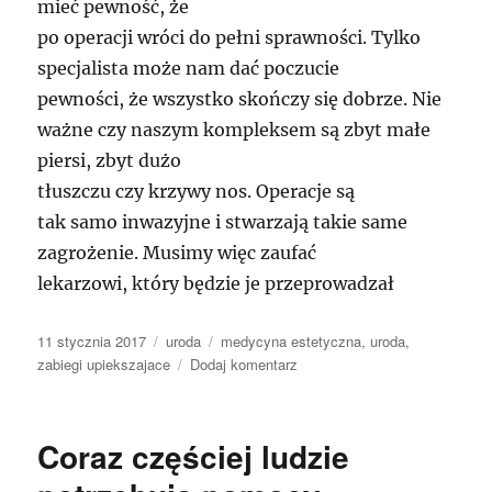
mieć pewność, że
po operacji wróci do pełni sprawności. Tylko
specjalista może nam dać poczucie
pewności, że wszystko skończy się dobrze. Nie
ważne czy naszym kompleksem są zbyt małe
piersi, zbyt dużo
tłuszczu czy krzywy nos. Operacje są
tak samo inwazyjne i stwarzają takie same
zagrożenie. Musimy więc zaufać
lekarzowi, który będzie je przeprowadzał
Data
Kategorie
Tagi
11 stycznia 2017
uroda
medycyna estetyczna
,
uroda
,
publikacji
do
zabiegi upiekszajace
Dodaj komentarz
Operacja
plastyczna
dla
Coraz częściej ludzie
każdego