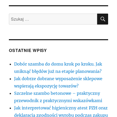
–
sposób
SZU
na
Szukaj:
dobry
zawód
OSTATNIE WPISY
Dobór szamba do domu krok po kroku. Jak
uniknąć błędów już na etapie planowania?
Jak dobrze dobrane wyposażenie sklepowe
wspierają ekspozycję towarów?
Szczelne szambo betonowe – praktyczny
przewodnik z praktycznymi wskazówkami
Jak interpretować higieniczny atest PZH oraz
deklaracją zgodności wyrobu podczas zakupu