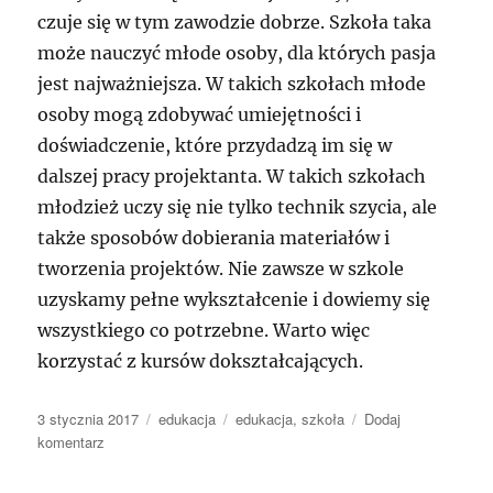
czuje się w tym zawodzie dobrze. Szkoła taka
może nauczyć młode osoby, dla których pasja
jest najważniejsza. W takich szkołach młode
osoby mogą zdobywać umiejętności i
doświadczenie, które przydadzą im się w
dalszej pracy projektanta. W takich szkołach
młodzież uczy się nie tylko technik szycia, ale
także sposobów dobierania materiałów i
tworzenia projektów. Nie zawsze w szkole
uzyskamy pełne wykształcenie i dowiemy się
wszystkiego co potrzebne. Warto więc
korzystać z kursów dokształcających.
Data
Kategorie
Tagi
3 stycznia 2017
edukacja
edukacja
,
szkoła
Dodaj
publikacji
do
komentarz
Szkoła
krawiecka