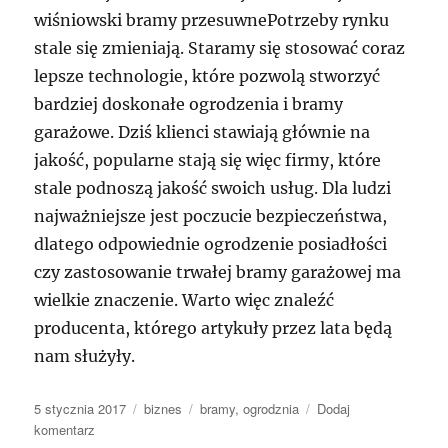
wiśniowski bramy przesuwnePotrzeby rynku
stale się zmieniają. Staramy się stosować coraz
lepsze technologie, które pozwolą stworzyć
bardziej doskonałe ogrodzenia i bramy
garażowe. Dziś klienci stawiają głównie na
jakość, popularne stają się więc firmy, które
stale podnoszą jakość swoich usług. Dla ludzi
najważniejsze jest poczucie bezpieczeństwa,
dlatego odpowiednie ogrodzenie posiadłości
czy zastosowanie trwałej bramy garażowej ma
wielkie znaczenie. Warto więc znaleźć
producenta, którego artykuły przez lata będą
nam służyły.
Data
Kategorie
Tagi
5 stycznia 2017
biznes
bramy
,
ogrodznia
Dodaj
publikacji
do
komentarz