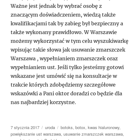
Ważne jest jednak by wybrać osobę z
znaczącym doświadczeniem, wiedzą także
kwalifikacjami tak by zabieg był bezpieczny a
także wykonany prawidłowo. W Warszawie
możemy wykorzystać w tym celu wyszukiwarkę
wpisując takie słowa jak usuwanie zmarszczek
Warszawa , wypełnianiem zmarszczek oraz
wypełnianiem ust. Jeśli tylko jesteśmy gotowi
wskazane jest umówić się na konsultacje w
trakcie których zdobędziemy szczegółowe
wskazówki a Pani oktor doradzi co będzie dla
nas najbardziej korzystne.
Data
Kategorie
Tagi
7 stycznia 2017
uroda
botoks
,
botox
,
kwas hialuronowy
,
publikacji
powiększanie ust warszawa
,
usuwanie zmarszczek warszawa
,