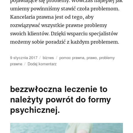
pojawiające się problemy. Wówczas najlepiej jak
umiemy powinniśmy stawić czoła problemom.
Kancelaria prawna jest od tego, aby
rozwiązywać wszystkie prawne problemy
swoich klientów. Dzięki wsparciu specjalistów
możemy sobie poradzić z każdym problemem.
Data
Kategorie
Tagi
9 stycznia 2017
biznes
pomoc prawna
,
prawo
,
problemy
publikacji
do
prawne
Dodaj komentarz
Coraz
częściej
ludzie
bezzwłoczna leczenie to
potrzebują
pomocy
należyty powrót do formy
prawnika.
psychicznej.