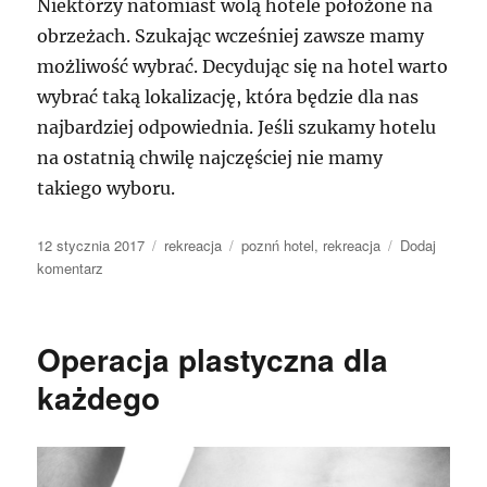
Niektórzy natomiast wolą hotele położone na
obrzeżach. Szukając wcześniej zawsze mamy
możliwość wybrać. Decydując się na hotel warto
wybrać taką lokalizację, która będzie dla nas
najbardziej odpowiednia. Jeśli szukamy hotelu
na ostatnią chwilę najczęściej nie mamy
takiego wyboru.
Data
Kategorie
Tagi
12 stycznia 2017
rekreacja
poznń hotel
,
rekreacja
Dodaj
publikacji
do
komentarz
Turystyka
w
naszym
Operacja plastyczna dla
kraju
bez
każdego
ustanku
kuszą
wyśmienitymi
podażami