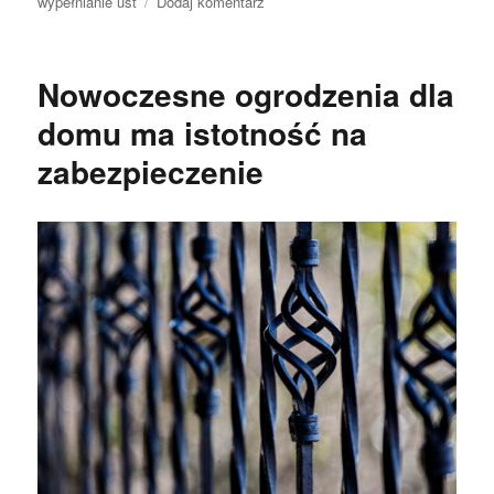
do
wypełnianie ust
Dodaj komentarz
Zabiegi
upiększające
–
Nowoczesne ogrodzenia dla
jak
być
domu ma istotność na
piękną
zabezpieczenie
kobietą?