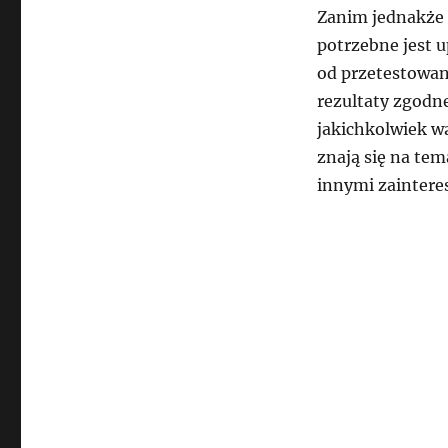
Zanim jednakże 
potrzebne jest u
od przetestowan
rezultaty zgodn
jakichkolwiek wą
znają się na tem
innymi zainter