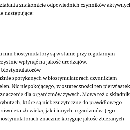
ziałania znakomicie odpowiednich czynników aktywnyc
ne następujące:
ki nim biostymulatory są w stanie przy regularnym
zystnie wpłynąć na jakość urodzajów.
a biostymulatorów
ażnie spotykanych w biostymulatorach czynnikiem
len. Nic niepokojącego, w ostateczności ten pierwiastek
znaczenie dla organizmów żywych. Mowa też o składni
trybutach, które są niebezużyteczne do prawidłowego
również człowieka, jak i innych organizmów. Jego
iostymulatorach znacznie koryguje jakość zbieranych