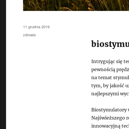
Data
11 grudnia 2019
publikacji
Kategorie
zdrowie
biostymu
Intrygując się 
pewnością prędze
na temat stymula
tym, by jakość u
najlepszymi wyc
Biostymulatory w
Najświeższego r
innowacyjną tec