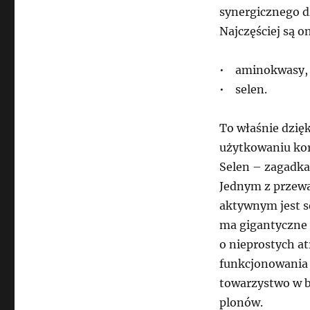
synergicznego d
Najczęściej są o
• aminokwasy,
• selen.
To właśnie dzię
użytkowaniu kor
Selen – zagadk
Jednym z przew
aktywnym jest se
ma gigantyczne 
o nieprostych a
funkcjonowania 
towarzystwo w b
plonów.