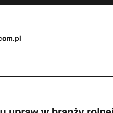
com.pl
u upraw w branży rolne