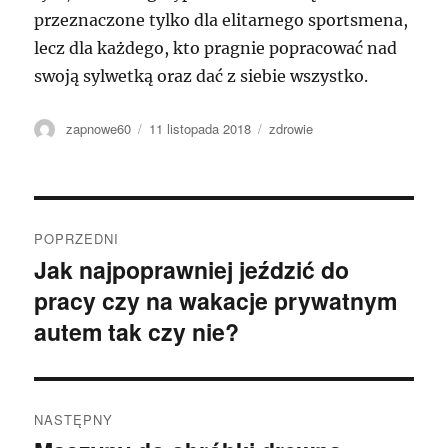
przeznaczone tylko dla elitarnego sportsmena,
lecz dla każdego, kto pragnie popracować nad
swoją sylwetką oraz dać z siebie wszystko.
Autor
Data
Kategorie
zapnowe60
11 listopada 2018
zdrowie
publikacji
Nawigacja
POPRZEDNI
wpisu
Jak najpoprawniej jeździć do
Poprzedni
pracy czy na wakacje prywatnym
wpis:
autem tak czy nie?
NASTĘPNY