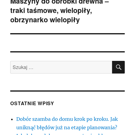
Maszyny do obróbki drewna –
Następny
traki taśmowe, wielopiły,
wpis:
obrzynarko wielopiły
SZU
Szukaj:
OSTATNIE WPISY
Dobór szamba do domu krok po kroku. Jak
uniknąć błędów już na etapie planowania?